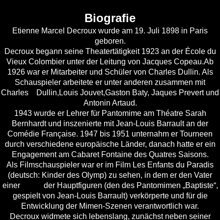
Biografie
Etienne M
arcel Decroux wurde am 19. Juli 1898 in Paris
geboren.
Decroux begann seine Theatertätigkeit 1923 an der École du
Vieux Colombier unter der Leitung von Jacques Copeau.Ab
1926 war er Mitarbeiter und Schüler von Charles Dullin. Als
Schauspieler arbeitete er unter anderen zusammen mit
Charles Dullin,Louis Jouvet,Gaston Baty, Jaques Prevert und
Antonin Artaud.
1943 wurde er Lehrer für Pantomime am Théatre Sarah
Bernhardt und inszenierte mit Jean-Louis Barrault an der
Comédie Française. 1947 bis 1951 unternahm er Tourneen
durch verschiedene europäische Länder, danach hatte er ein
Engagement am Cabaret Fontaine des Quatres Saisons.
Als Filmschauspieler war er im Film Les Enfants du Paradis
(deutsch: Kinder des Olymp) zu sehen, in dem er den Vater
einer der Hauptfiguren (den des
Pantomimen
„Baptiste“,
gespielt von Jean-Louis Barrault) verkörperte und für die
Entwicklung der Mimen-Szenen verantwortlich war.
Decroux widmete sich lebenslang, zunächst neben seiner