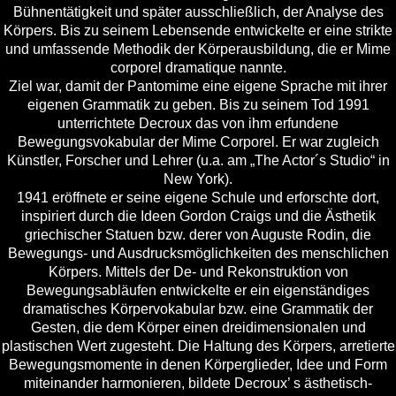
Bühnentätigkeit und später ausschließlich, der Analyse des
Körpers. Bis zu seinem Lebensende entwickelte er eine strikte
und umfassende Methodik der Körperausbildung, die er Mime
corporel dramatique nannte.
Ziel war, damit der
Pantomime
eine eigene Sprache mit ihrer
eigenen Grammatik zu geben. Bis zu seinem Tod 1991
unterrichtete Decroux das von ihm erfundene
Bewegungsvokabular der Mime Corporel. Er war zugleich
Künstler, Forscher und Lehrer (u.a. am „The Actor´s Studio“ in
New York).
1941 eröffnete er seine eigene Schule und erforschte dort,
inspiriert durch die Ideen Gordon Craigs und die Ästhetik
griechischer Statuen bzw. derer von Auguste Rodin, die
Bewegungs- und Ausdrucksmöglichkeiten des menschlichen
Körpers. Mittels der De- und Rekonstruktion von
Bewegungsabläufen entwickelte er ein eigenständiges
dramatisches Körpervokabular bzw. eine Grammatik der
Gesten, die dem Körper einen dreidimensionalen und
plastischen Wert zugesteht. Die Haltung des Körpers, arretierte
Bewegungsmomente in denen Körperglieder, Idee und Form
miteinander harmonieren, bildete Decroux’ s ästhetisch-