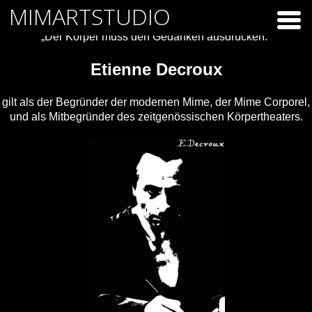
Skip
MIMARTSTUDIO
to
content
„Der Körper muss den Gedanken ausdrücken.“
Etienne Decroux
gilt als der Begründer der modernen Mime, der Mime Corporel,
und als Mitbegründer des zeitgenössischen Körpertheaters.